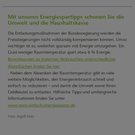
Soforthilfe gemäß § 2 Abs. 1 Satz 4 EWSG gegeben sind.
Bei allen Kunden, die monatlich abgerechnet werden und die
Mit unseren Energiespartipps schonen Sie die
keine Abschläge zahlen, erfolgt die Erstattung mit der
Umwelt und die Haushaltskasse
Dezemberrechnung.
Die Entlastungsmaßnahmen der Bundesregierung werden die
Preissteigerungen nicht vollständig kompensieren können. Umso
wichtiger ist es, weiterhin sparsam mit Energie umzugehen. Ein
Grad weniger Raumtemperatur spart etwa 6 % Energie.
Berechnungen zu typischen Verbräuchen unterschiedlicher
Wohnflächen finden Sie hier
. Neben dem Absenken der Raumtemperatur gibt es viele
weitere Möglichkeiten, den Energieverbrauch schnell und
einfach zu reduzieren – und damit die Umwelt sowie Ihren
Geldbeutel zu entlasten. Hilfreiche Tipps und umfangreiche
Informationen finden Sie unter
www.ganz-einfach-energiesparen.de
.
Foto: Ingolf Hatz