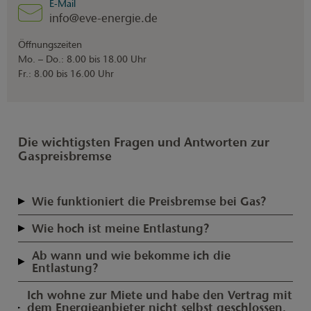
E-Mail
info@eve-energie.de
Öffnungszeiten
Mo. – Do.: 8.00 bis 18.00 Uhr
Fr.: 8.00 bis 16.00 Uhr
Die wichtigsten Fragen und Antworten zur
Gaspreisbremse
Wie funktioniert die Preisbremse bei Gas?
Für Haushaltskunden wird der Arbeitspreis für Erdgas bei einem
Wie hoch ist meine Entlastung?
Referenzpreis von 12 Cent pro kWh (brutto) gedeckelt. Dieser
Der Entlastungsbetrag ist für jeden Haushalt und jedes
Referenzpreis gilt für 80 % des individuellen, im September 2022
Ab wann und wie bekomme ich die
Unternehmen individuell. Wir haben ein einfaches Beispiel
prognostizierten Jahresverbrauchs, jede weitere Kilowattstunde
Entlastung?
aufgestellt:
wird zum vertraglich festgelegten Arbeitspreis abgerechnet. Das
Für Privathaushalte sowie kleine und mittlere Unternehmen
gilt auch für kleine und mittlere Unternehmen, deren Verbrauch
Ich wohne zur Miete und habe den Vertrag mit
Aufgrund der Energiekrise stieg der Gasarbeitspreis eines
startet die Gaspreisbremse im März 2023 und gilt rückwirkend
unter 1,5 Mio. kWh liegt.
Wichtig für gewerbliche Kunden
dem Energieanbieter nicht selbst geschlossen.
Haushaltes auf 17 Cent je kWh. Mit der Gaspreisbremse deckelt
für Januar und Februar 2023.
Das heißt für Sie: Ihr Abschlag