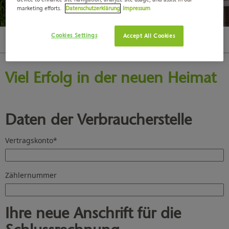
marketing efforts.
Datenschutzerklärung
Impressum
Cookies Settings
Accept All Cookies
Abmeldung bei Umzug
Kundenservice
Online-Formulare
Viel Erfolg in der neuen Heimat
Daten der Verbraucherstelle
Vertragskonto
*
Zählernummer
Ihre neue Anschrift für die