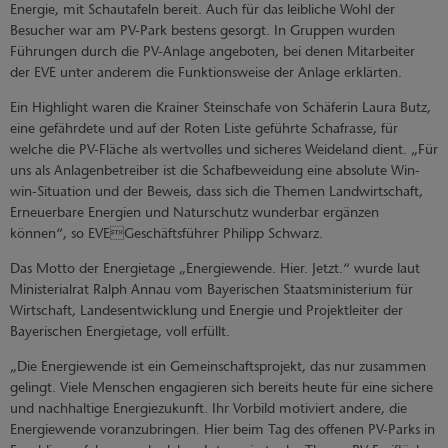
Energie, mit Schautafeln bereit. Auch für das leibliche Wohl der
Besucher war am PV-Park bestens gesorgt. In Gruppen wurden
Führungen durch die PV-Anlage angeboten, bei denen Mitarbeiter
der EVE unter anderem die Funktionsweise der Anlage erklärten.
Ein Highlight waren die Krainer Steinschafe von Schäferin Laura Butz,
eine gefährdete und auf der Roten Liste geführte Schafrasse, für
welche die PV-Fläche als wertvolles und sicheres Weideland dient. „Für
uns als Anlagenbetreiber ist die Schafbeweidung eine absolute Win-
win-Situation und der Beweis, dass sich die Themen Landwirtschaft,
Erneuerbare Energien und Naturschutz wunderbar ergänzen
können“, so EVEGeschäftsführer Philipp Schwarz.
Das Motto der Energietage „Energiewende. Hier. Jetzt.“ wurde laut
Ministerialrat Ralph Annau vom Bayerischen Staatsministerium für
Wirtschaft, Landesentwicklung und Energie und Projektleiter der
Bayerischen Energietage, voll erfüllt.
„Die Energiewende ist ein Gemeinschaftsprojekt, das nur zusammen
gelingt. Viele Menschen engagieren sich bereits heute für eine sichere
und nachhaltige Energiezukunft. Ihr Vorbild motiviert andere, die
Energiewende voranzubringen. Hier beim Tag des offenen PV-Parks in