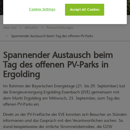
Cookies Settings
Accept All Cookies
Über uns
Aktuelles
Pressemeldungen
Spannender Austausch beim Tag des offenen PV-Parks
Spannender Austausch beim
Tag des offenen PV-Parks in
Ergolding
Im Rahmen der Bayerischen Energietage (21. bis 29. September) lud
die Energieversorgung Ergolding-Essenbach (EVE) gemeinsam mit
dem Markt Ergolding am Mittwoch, 25. September, zum Tag des
offenen PV-Parks ein.
Direkt an der PV-Freifläche der EVE konnten sich Besucher an Ständen
informieren und das Gespräch mit den Verantwortlichen suchen. So
stand beispielsweise der örtliche Stromnetzbetreiber, die ÜZW